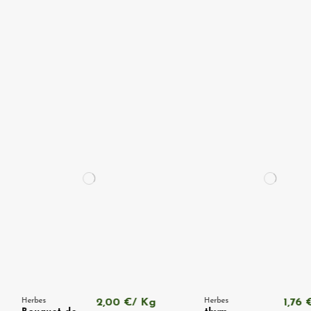
Herbes
Bouquet
Laurier
0 €/ Kg
Herbes
1,76 €/ Kg