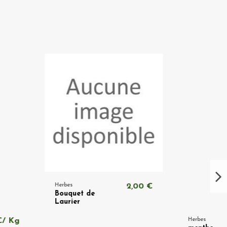
2,00 €
 de
Herbes
1,76 €/ Kg