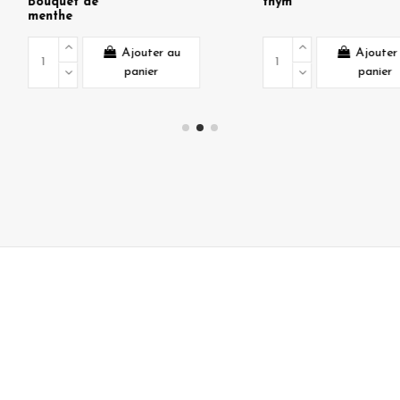
thym
ter au
Ajouter au
er
panier