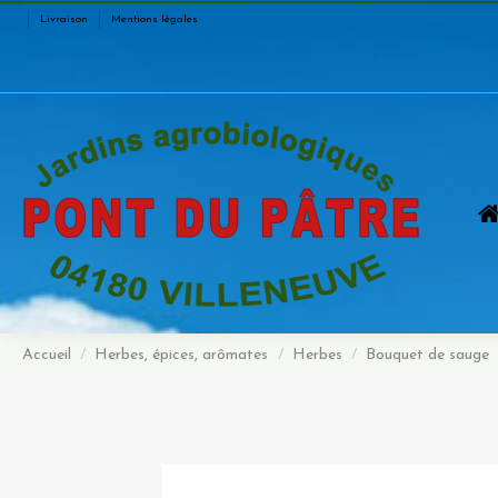
Livraison
Mentions légales
Accueil
Herbes, épices, arômates
Herbes
Bouquet de sauge