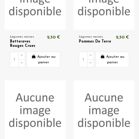
Légumes racines
2,50 €
Légumes racines
2,50 €
Betteraves
Pommes De Terre
Rouges Crues
Ajouter au
Ajouter au
panier
panier