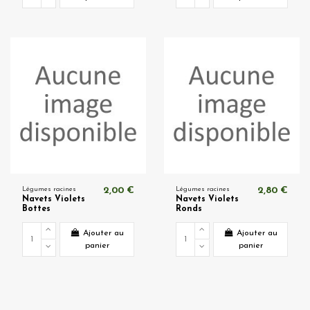
Légumes racines
2,00 €
Légumes racines
2,80 €
Navets Violets
Navets Violets
Bottes
Ronds
Ajouter au
Ajouter au
panier
panier