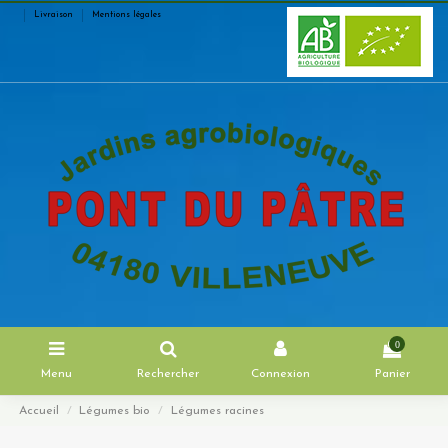
Livraison
Mentions légales
0
Menu
Rechercher
Connexion
Panier
Accueil
Légumes bio
Légumes racines