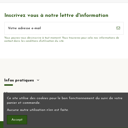
Inscrivez vous à notre lettre d'information
Vous pouvez vous désinscrire à tout moment. Vous trouverez pour cela nos informations de
contact dans les conditions d'utilisation du site.
Infos pratiques
Nous contacter
Ce site utilise des cookies pour le bon fonctionnement du suivi de votre
panier et commande.
Aucune autre utilisation n'en est faite.
Accept
Création
XMEDIACREATION