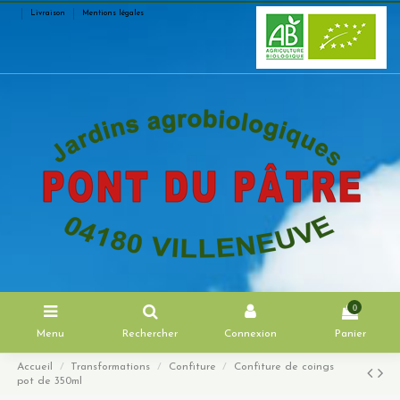
Livraison
Mentions légales
0
Menu
Rechercher
Connexion
Panier
Accueil
Transformations
Confiture
Confiture de coings
pot de 350ml