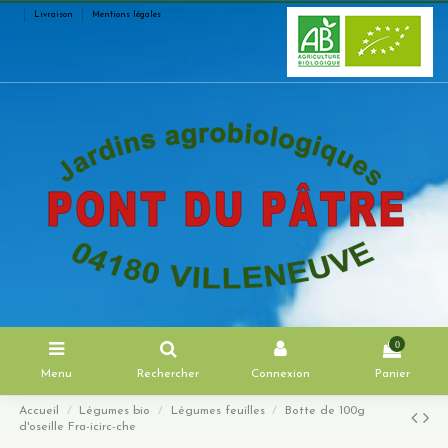
Livraison
Mentions légales
0
Menu
Rechercher
Connexion
Panier
Accueil
Légumes bio
Légumes feuilles
Botte de 100g
d'oseille Fra-icirc-che