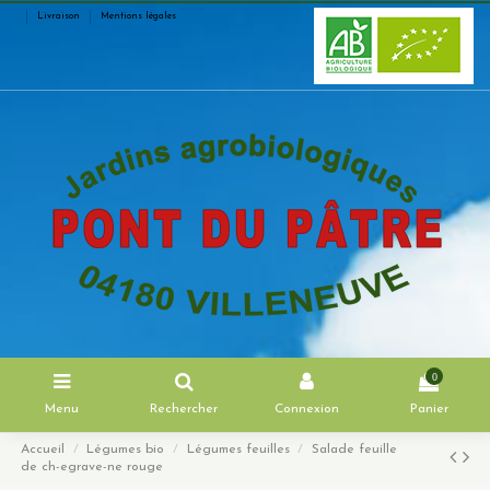
Livraison
Mentions légales
0
Menu
Rechercher
Connexion
Panier
Accueil
Légumes bio
Légumes feuilles
Salade feuille
de ch-egrave-ne rouge